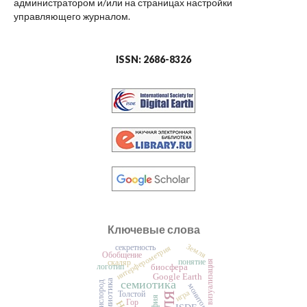
администратором и/или на страницах настройки
управляющего журналом.
ISSN: 2686-8326
Ключевые слова
Земля
секретность
интерферометрия
Обобщение
понятие
скаляр
визуализация
биосфера
логотип
Google Earth
семиотика
кислород
мониторинг
игра
Толстой
Гор